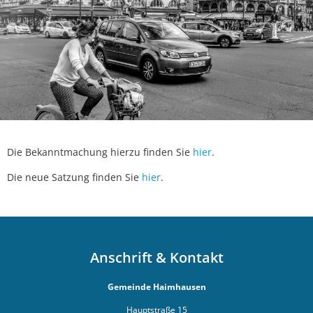
Mesnerh
Begrünung Baugebiet "Schrammer
Bruendlk
Sonstiges
Schloss
Haimhau
Bayernwerk Netz
Jägerlip
Die Bekanntmachung hierzu finden Sie
hier
.
Die neue Satzung finden Sie
hier
.
Anschrift & Kontakt
Gemeinde Haimhausen
Hauptstraße 15