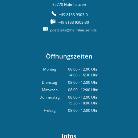
85778
Haimhausen
+49 8133 9303-0
+49 8133 9303-30
poststelle@haimhausen.de
Öffnungszeiten
Montag
08:00
-
12:00
Uhr
14:00
-
16:30
Von 08:00 bis 12:00 Uhr
Uhr
Von 14:00 bis 16:30 Uhr
Dienstag
08:00
-
12:00
Uhr
Von 08:00 bis 12:00 Uhr
Mittwoch
08:00
-
12:00
Uhr
Von 08:00 bis 12:00 Uhr
Donnerstag
08:00
-
12:00
Uhr
15:30
-
18:00
Von 08:00 bis 12:00 Uhr
Uhr
Von 15:30 bis 18:00 Uhr
Freitag
08:00
-
12:00
Uhr
Von 08:00 bis 12:00 Uhr
Infos