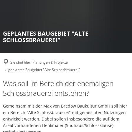
Leben vor Ort
B
Aktuelles
A
Planungen & Projekte
F
Vereine in Haimhausen
Rathaus
G
Le
Kultur & Geschichte
GEPLANTES BAUGEBIET "ALTE
B
Baugebiet "Nördlich des Amperberg
Schule & Bildung
Politik
S
SCHLOSSBRAUEREI"
Mi
G
Die Gesc
über Haimhausen
B
K
Baugebiet "Birkenweg Süd"
Medizinische Grundversorgung
Kommunalunternehmen
R
Das Wap
Uk
K
Heimatmuseum
S
geplantes Baugebiet "Alte Schlossb
Solidarisches Haimhausen
Sie sind hier:
Planungen & Projekte
Satzungen & Verordnungen
R
Ortsteile
G
geplantes Baugebiet "Alte Schlossbrauerei"
V
Haimhauser Kulturkreis
geplantes Baugebiet "Nördlich der V
Verkehr
Persönli
geplantes
Was soll im Bereich der ehemaligen
Bruckme
Wichtige Gebäude
Verbrauchermarkt und Baugebiet "
Ehrenamtsauto
Baugebiet
Schlossbrauerei entstehen?
Ehemalig
"Alte
geplantes Dorfgemeinschaftshaus u
Veranstaltungskalender
Gemeinsam mit der Max von Bredow Baukultur GmbH soll hier
Alter Pfa
Schlossbrauerei"
ein Bereich "Alte Schlossbrauerei" mit gemischten Nutzungen
Sachlicher und räumlicher TeilFNP 
Schinnere
entwickelt werden. Dabei sollen insbesondere die auf dem
Areal vorhandenen Denkmäler (Sudhaus/Schlossklause)
Kirche-I
Ersatzneubau Höchstspannungslei
revitalisiert werden.