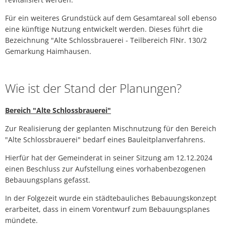
Mesnerh
Für ein weiteres Grundstück auf dem Gesamtareal soll ebenso
Begrünung Baugebiet "Schrammer
eine künftige Nutzung entwickelt werden. Dieses führt die
Bruendlk
Bezeichnung "Alte Schlossbrauerei - Teilbereich FlNr. 130/2
Sonstiges
Schloss
Gemarkung Haimhausen.
Haimhau
Bayernwerk Netz
Jägerlip
Wie ist der Stand der Planungen?
Bereich "Alte Schlossbrauerei"
Zur Realisierung der geplanten Mischnutzung für den Bereich
"Alte Schlossbrauerei" bedarf eines Bauleitplanverfahrens.
Hierfür hat der Gemeinderat in seiner Sitzung am 12.12.2024
einen Beschluss zur Aufstellung eines vorhabenbezogenen
Bebauungsplans gefasst.
In der Folgezeit wurde ein städtebauliches Bebauungskonzept
erarbeitet, dass in einem Vorentwurf zum Bebauungsplanes
mündete.