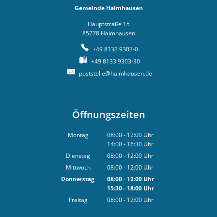
Gemeinde Haimhausen
Hauptstraße 15
85778
Haimhausen
+49 8133 9303-0
+49 8133 9303-30
poststelle@haimhausen.de
Öffnungszeiten
Montag
08:00
-
12:00
Uhr
14:00
-
16:30
Von 08:00 bis 12:00 Uhr
Uhr
Von 14:00 bis 16:30 Uhr
Dienstag
08:00
-
12:00
Uhr
Von 08:00 bis 12:00 Uhr
Mittwoch
08:00
-
12:00
Uhr
Von 08:00 bis 12:00 Uhr
Donnerstag
08:00
-
12:00
Uhr
15:30
-
18:00
Von 08:00 bis 12:00 Uhr
Uhr
Von 15:30 bis 18:00 Uhr
Freitag
08:00
-
12:00
Uhr
Von 08:00 bis 12:00 Uhr