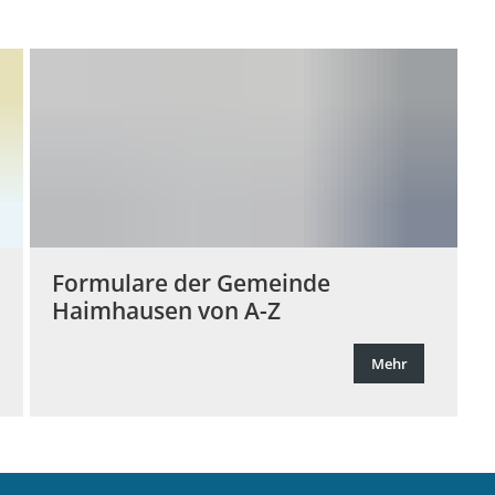
Begrünung Baugebiet "Schra
Sonstiges
Bayernwerk Netz
Formulare der Gemeinde
Haimhausen von A-Z
Mehr