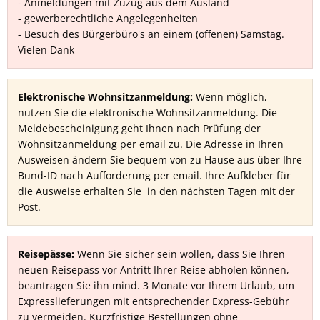
- Anmeldungen mit Zuzug aus dem Ausland
Mesnerh
- gewerberechtliche Angelegenheiten
Begrünung Baugebiet "Schrammer
- Besuch des Bürgerbüro's an einem (offenen) Samstag.
Bruendlk
Vielen Dank
Sonstiges
Schloss
Haimhau
Elektronische Wohnsitzanmeldung:
Wenn möglich,
Bayernwerk Netz
nutzen Sie die elektronische Wohnsitzanmeldung. Die
Jägerlip
Meldebescheinigung geht Ihnen nach Prüfung der
Wohnsitzanmeldung per email zu. Die Adresse in Ihren
Ausweisen ändern Sie bequem von zu Hause aus über Ihre
Bund-ID nach Aufforderung per email. Ihre Aufkleber für
die Ausweise erhalten Sie in den nächsten Tagen mit der
Post.
Reisepässe:
Wenn Sie sicher sein wollen, dass Sie Ihren
neuen Reisepass vor Antritt Ihrer Reise abholen können,
beantragen Sie ihn mind. 3 Monate vor Ihrem Urlaub, um
Expresslieferungen mit entsprechender Express-Gebühr
zu vermeiden. Kurzfristige Bestellungen ohne