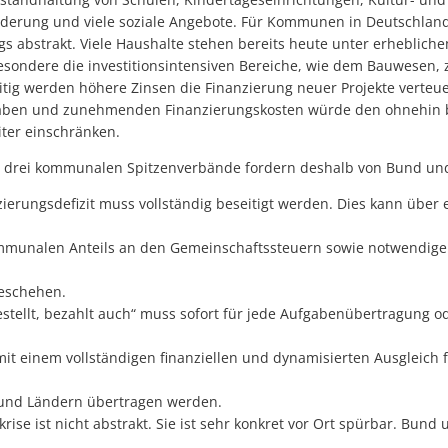
rderung und viele soziale Angebote. Für Kommunen in Deutschland
s abstrakt. Viele Haushalte stehen bereits heute unter erheblich
besondere die investitionsintensiven Bereiche, wie dem Bauwesen, 
eitig werden höhere Zinsen die Finanzierung neuer Projekte verteu
ben und zunehmenden Finanzierungskosten würde den ohnehin be
ter einschränken.
drei kommunalen Spitzenverbände fordern deshalb von Bund un
erungsdefizit muss vollständig beseitigt werden. Dies kann über e
unalen Anteils an den Gemeinschaftssteuern sowie notwendige
eschehen.
stellt, bezahlt auch“ muss sofort für jede Aufgabenübertragung o
t einem vollständigen finanziellen und dynamisierten Ausgleich f
d Ländern übertragen werden.
se ist nicht abstrakt. Sie ist sehr konkret vor Ort spürbar. Bun