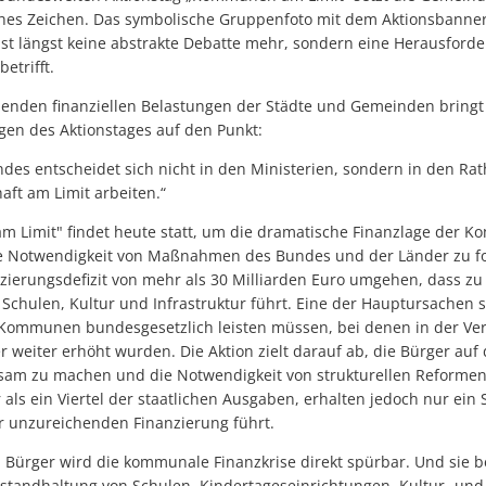
hes Zeichen. Das symbolische Gruppenfoto mit dem Aktionsbanner 
st längst keine abstrakte Debatte mehr, sondern eine Herausforde
etrifft.
menden finanziellen Belastungen der Städte und Gemeinden bringt
egen des Aktionstages auf den Punkt:
ndes entscheidet sich nicht in den Ministerien, sondern in den Ra
ft am Limit arbeiten.“
 Limit" findet heute statt, um die dramatische Finanzlage der 
ie Notwendigkeit von Maßnahmen des Bundes und der Länder zu 
ierungsdefizit von mehr als 30 Milliarden Euro umgehen, dass zu
 Schulen, Kultur und Infrastruktur führt. Eine der Hauptursachen 
e Kommunen bundesgesetzlich leisten müssen, bei denen in der V
 weiter erhöht wurden. Die Aktion zielt darauf ab, die Bürger au
sam zu machen und die Notwendigkeit von strukturellen Reformen
s ein Viertel der staatlichen Ausgaben, erhalten jedoch nur ein S
r unzureichenden Finanzierung führt.
 Bürger wird die kommunale Finanzkrise direkt spürbar. Und sie be
Instandhaltung von Schulen, Kindertageseinrichtungen, Kultur- un