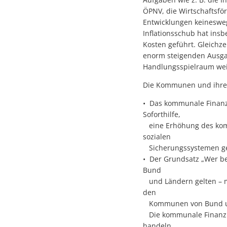
ÖPNV, die Wirtschaftsfö
Entwicklungen keinesweg
Inflationsschub hat ins
Kosten geführt. Gleichz
enorm steigenden Ausga
Handlungsspielraum wei
Die Kommunen und ihre 
• Das kommunale Finanzi
Soforthilfe,
eine Erhöhung des komm
sozialen
Sicherungssystemen g
• Der Grundsatz „Wer be
Bund
und Ländern gelten – mi
den
Kommunen von Bund un
Die kommunale Finanzkri
handeln,