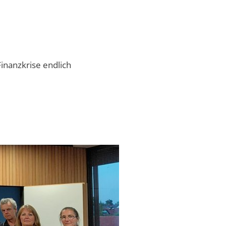
Bruendlkapelle
erweg"
Schloss-Haimhausen
Haimhausen-Castle
Jägerlippenhaus
nanzkrise endlich