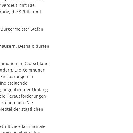
verdeutlicht: Die
rung, die Städte und
 Bürgermeister Stefan
thäusern. Deshalb dürfen
Kommunen in Deutschland
fordern. Die Kommunen
 Einsparungen in
sind steigende
ergangenheit der Umfang
f die Herausforderungen
 zu betonen. Die
iebtel der staatlichen
trifft viele kommunale
d Sportangebote, den