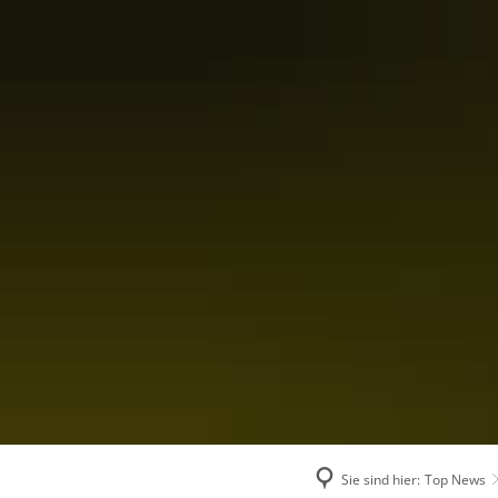
Verwaltung & Po
Aktuelles
Rathaus
Politik
Kommunalunter
Satzungen & Ver
Sie sind hier:
Top News