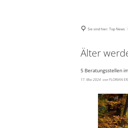
Verwaltung & Po
Sie sind hier:
Top News
Aktuelles
Rathaus
Älter wer
Politik
5 Beratungsstellen im
Kommunalunter
17. Mai 2024
von
FLORIAN E
Satzungen & Ver