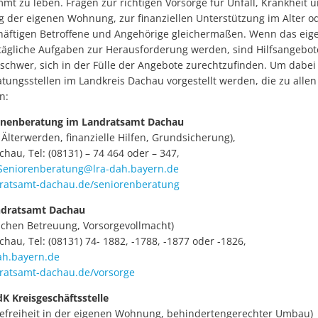
t zu leben. Fragen zur richtigen Vorsorge für Unfall, Krankheit u
ng der eigenen Wohnung, zur finanziellen Unterstützung im Alter o
chäftigen Betroffene und Angehörige gleichermaßen. Wenn das eig
ltägliche Aufgaben zur Herausforderung werden, sind Hilfsangebot
s schwer, sich in der Fülle der Angebote zurechtzufinden. Um dabei 
atungsstellen im Landkreis Dachau vorgestellt werden, die zu all
n:
enenberatung im Landratsamt Dachau
Älterwerden, finanzielle Hilfen, Grundsicherung),
au, Tel: (08131) – 74 464 oder – 347,
eniorenberatung@lra-dah.bayern.de
ratsamt-dachau.de/seniorenberatung
ndratsamt Dachau
lichen Betreuung, Vorsorgevollmacht)
au, Tel: (08131) 74- 1882, -1788, -1877 oder -1826,
ah.bayern.de
atsamt-dachau.de/vorsorge
K Kreisgeschäftsstelle
erefreiheit in der eigenen Wohnung, behindertengerechter Umbau)