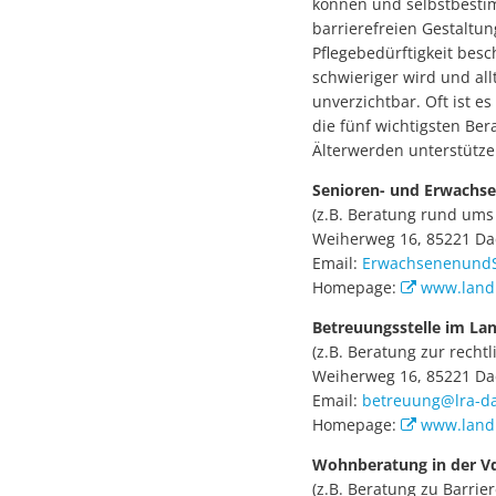
können und selbstbestimm
barrierefreien Gestaltu
Pflegebedürftigkeit bes
schwieriger wird und al
unverzichtbar. Oft ist e
die fünf wichtigsten Ber
Älterwerden unterstütze
Senioren- und Erwachs
(z.B. Beratung rund ums 
Weiherweg 16, 85221 Dach
Email:
ErwachsenenundS
Homepage:
www.land
Betreuungsstelle im La
(z.B. Beratung zur recht
Weiherweg 16, 85221 Dach
Email:
betreuung@lra-d
Homepage:
www.landr
Wohnberatung in der Vd
(z.B. Beratung zu Barri