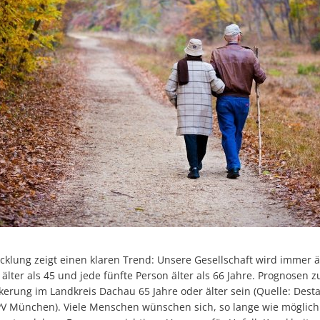
Begrünung Baugebiet "Schramm
Sonstiges
Bayernwerk Netz
klung zeigt einen klaren Trend: Unsere Gesellschaft wird immer äl
 älter als 45 und jede fünfte Person älter als 66 Jahre. Prognosen 
kerung im Landkreis Dachau 65 Jahre oder älter sein (Quelle: Dest
PV München). Viele Menschen wünschen sich, so lange wie möglich