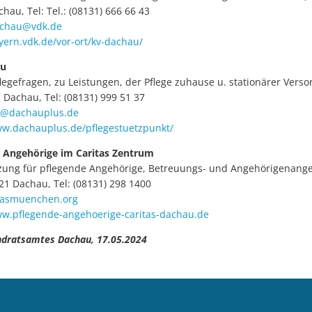
hau, Tel: Tel.: (08131) 666 66 43
achau@vdk.de
yern.vdk.de/vor-ort/kv-dachau/
au
Pflegefragen, zu Leistungen, der Pflege zuhause u. stationärer Verso
Dachau, Tel: (08131) 999 51 37
kt@dachauplus.de
ww.dachauplus.de/pflegestuetzpunkt/
e Angehörige im Caritas Zentrum
ützung für pflegende Angehörige, Betreuungs- und Angehörigenang
21 Dachau, Tel: (08131) 298 1400
tasmuenchen.org
ww.pflegende-angehoerige-caritas-dachau.de
ndratsamtes Dachau, 17.05.2024