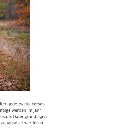
Bruendlkapelle
erweg"
Schloss-Haimhausen
Haimhausen-Castle
Jägerlippenhaus
ter. Jede zweite Person
zufolge werden im Jahr
atis.de, Datengrundlagen
 zuhause alt werden zu