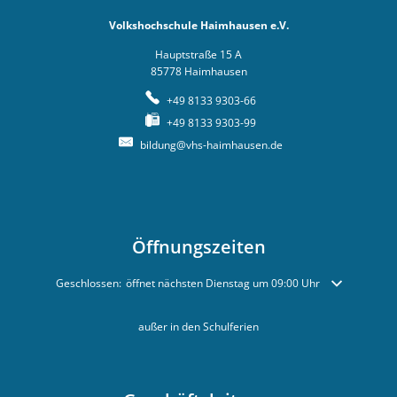
Mesnerh
Volkshochschule Haimhausen e.V.
Begrünung Baugebiet "Schrammer
Bruendlk
Hauptstraße 15 A
85778
Haimhausen
Sonstiges
Schloss
+49 8133 9303-66
Haimhau
Bayernwerk Netz
+49 8133 9303-99
Jägerlip
bildung@vhs-haimhausen.de
Öffnungszeiten
Klicken, um weitere Öffnungs- oder Schließzeiten auszublenden
Geschlossen:
öffnet nächsten Dienstag um 09:00 Uhr
außer in den Schulferien